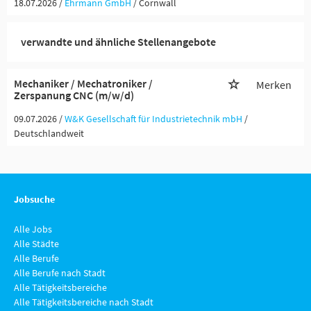
18.07.2026 /
Ehrmann GmbH
/ Cornwall
verwandte und ähnliche Stellenangebote
Mechaniker / Mechatroniker /
Merken
Zerspanung CNC (m/w/d)
09.07.2026 /
W&K Gesellschaft für Industrietechnik mbH
/
Deutschlandweit
Jobsuche
Alle Jobs
Alle Städte
Alle Berufe
Alle Berufe nach Stadt
Alle Tätigkeitsbereiche
Alle Tätigkeitsbereiche nach Stadt