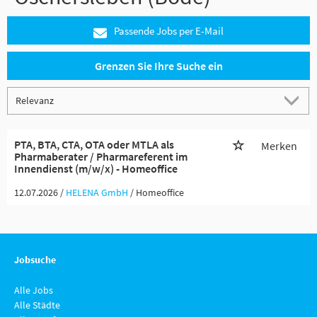
Passende Jobs per E-Mail
Grenzen Sie Ihre Suche ein
PTA, BTA, CTA, OTA oder MTLA als
Merken
Pharmaberater / Pharmareferent im
Innendienst (m/w/x) - Homeoffice
12.07.2026 /
HELENA GmbH
/ Homeoffice
Jobsuche
Alle Jobs
Alle Städte