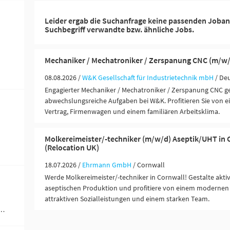
Leider ergab die Suchanfrage keine passenden Joban
Suchbegriff verwandte bzw. ähnliche Jobs.
Mechaniker / Mechatroniker / Zerspanung CNC (m/w/
08.08.2026 /
W&K Gesellschaft für Industrietechnik mbH
/ De
Engagierter Mechaniker / Mechatroniker / Zerspanung CNC g
abwechslungsreiche Aufgaben bei W&K. Profitieren Sie von e
Vertrag, Firmenwagen und einem familiären Arbeitsklima.
Molkereimeister/-techniker (m/w/d) Aseptik/UHT in 
(Relocation UK)
18.07.2026 /
Ehrmann GmbH
/ Cornwall
Werde Molkereimeister/-techniker in Cornwall! Gestalte akti
aseptischen Produktion und profitiere von einem modernen 
attraktiven Sozialleistungen und einem starken Team.
werblich-technische Berufe (1)