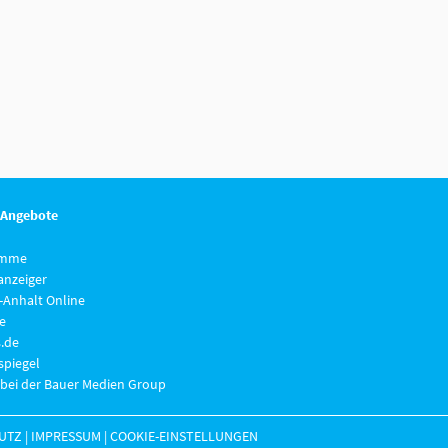
 Angebote
imme
anzeiger
-Anhalt Online
e
.de
piegel
 bei der Bauer Medien Group
UTZ
|
IMPRESSUM
|
COOKIE-EINSTELLUNGEN