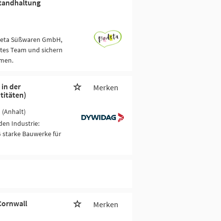
standhaltung
odeta Süßwaren GmbH,
rtes Team und sichern
hmen.
in der
Merken
titäten)
 (Anhalt)
en Industrie:
 starke Bauwerke für
Cornwall
Merken