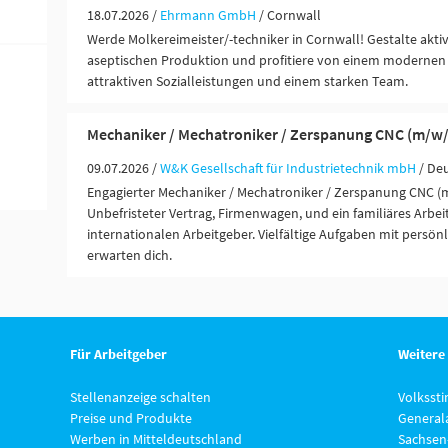
18.07.2026 /
Ehrmann GmbH
/ Cornwall
Werde Molkereimeister/-techniker in Cornwall! Gestalte akti
aseptischen Produktion und profitiere von einem modernen 
attraktiven Sozialleistungen und einem starken Team.
Mechaniker / Mechatroniker / Zerspanung CNC (m/w/
09.07.2026 /
W&K Gesellschaft für Industrietechnik mbH
/ De
Engagierter Mechaniker / Mechatroniker / Zerspanung CNC (
Unbefristeter Vertrag, Firmenwagen, und ein familiäres Arbei
internationalen Arbeitgeber. Vielfältige Aufgaben mit persön
erwarten dich.
Für Arbeitgeber
Weitere
Stellenanzeige schalten
Volksst
Preise und Produkte
General
Werben in Mitteldeutschland
Sachsen