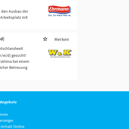
v den Ausbau der
Arbeitsplatz mit
d)
Merken
utschlandweit
m/w/d) gesucht!
tsklima bei einem
licher Betreuung
 Angebote
imme
anzeiger
-Anhalt Online