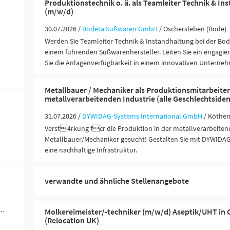
Produktionstechnik o. ä. als Teamleiter Technik & In
(m/w/d)
30.07.2026 /
Bodeta Süßwaren GmbH
/ Oschersleben (Bode)
Werden Sie Teamleiter Technik & Instandhaltung bei der B
einem führenden Süßwarenhersteller. Leiten Sie ein engagie
Sie die Anlagenverfügbarkeit in einem innovativen Unterne
Metallbauer / Mechaniker als Produktionsmitarbeiter 
metallverarbeitenden Industrie (alle Geschlechtsiden
31.07.2026 /
DYWIDAG-Systems International GmbH
/ Köthen
Verst4rkung fcr die Produktion in der metallverarbeitend
Metallbauer/Mechaniker gesucht! Gestalten Sie mit DYWIDAG
eine nachhaltige Infrastruktur.
verwandte und ähnliche Stellenangebote
werblich-technische Berufe (2)
Molkereimeister/-techniker (m/w/d) Aseptik/UHT in 
(Relocation UK)