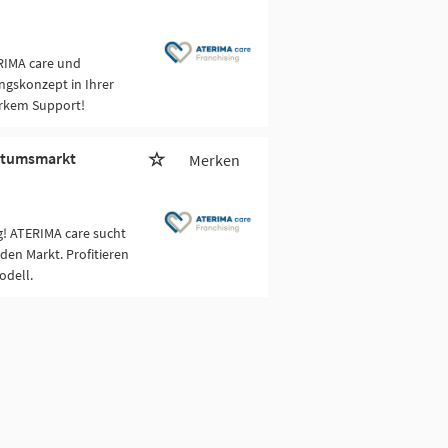
RIMA care und
ngskonzept in Ihrer
arkem Support!
hstumsmarkt
Merken
g! ATERIMA care sucht
den Markt. Profitieren
odell.