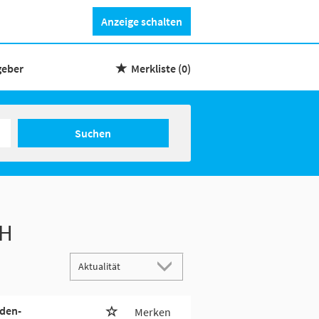
Anzeige schalten
geber
Merkliste
(0)
Suchen
bH
nden-
Merken