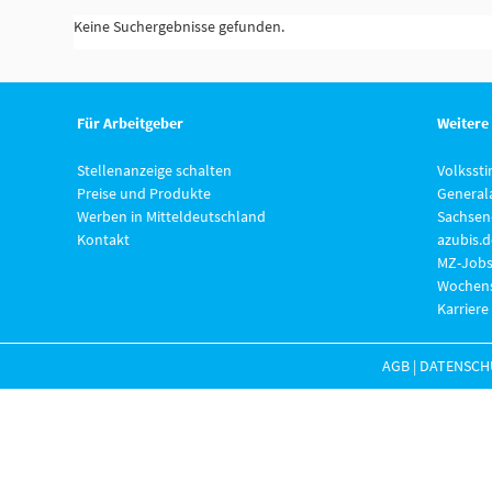
Keine Suchergebnisse gefunden.
Für Arbeitgeber
Weitere
Stellenanzeige schalten
Volksst
Preise und Produkte
General
Werben in Mitteldeutschland
Sachsen
Kontakt
azubis.d
MZ-Jobs
Wochens
Karriere
AGB
|
DATENSCH