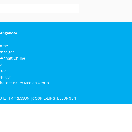
 Angebote
imme
anzeiger
-Anhalt Online
e
.de
piegel
 bei der Bauer Medien Group
UTZ
|
IMPRESSUM
|
COOKIE-EINSTELLUNGEN