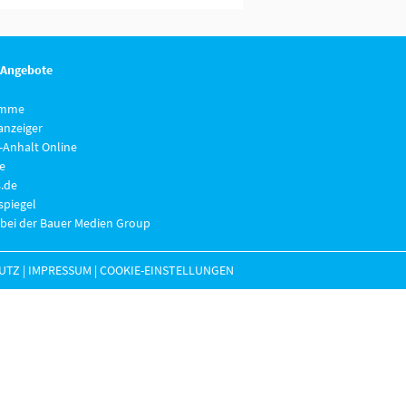
 Angebote
imme
anzeiger
-Anhalt Online
e
.de
piegel
 bei der Bauer Medien Group
UTZ
|
IMPRESSUM
|
COOKIE-EINSTELLUNGEN