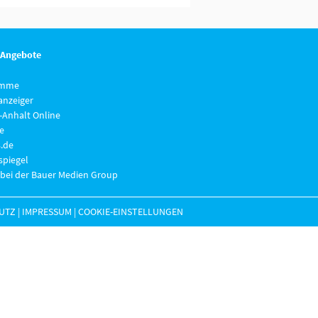
 Angebote
imme
anzeiger
-Anhalt Online
e
.de
piegel
 bei der Bauer Medien Group
UTZ
|
IMPRESSUM
|
COOKIE-EINSTELLUNGEN