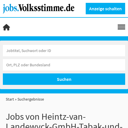
Anzeige schalten
Suchen
Start
Suchergebnisse
Jobs von Heintz-van-
Landewyck-GmbH-Tabak-und-