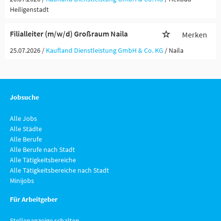
Heiligenstadt
Filialleiter (m/w/d) Großraum Naila
Merken
25.07.2026 /
Kaufland Dienstleistung GmbH & Co. KG
/ Naila
Jobsuche
Alle Jobs
Alle Städte
Alle Berufe
Alle Berufe nach Stadt
Alle Tätigkeitsbereiche
Alle Tätigkeitsbereiche nach Stadt
Minijobs
Für Arbeitgeber
Stellenanzeige schalten