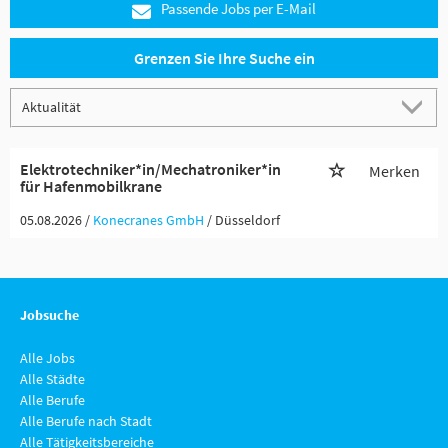
Passende Jobs per E-Mail
Grenzen Sie Ihre Suche ein
Elektrotechniker*in/Mechatroniker*in
Merken
für Hafenmobilkrane
05.08.2026 /
Konecranes GmbH
/ Düsseldorf
Jobsuche
Alle Jobs
Alle Städte
Alle Berufe
Alle Berufe nach Stadt
Alle Tätigkeitsbereiche