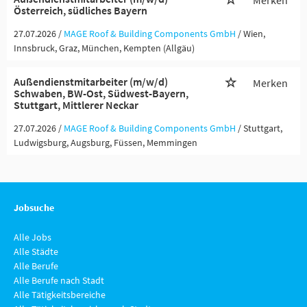
Merken
Österreich, südliches Bayern
27.07.2026 /
MAGE Roof & Building Components GmbH
/ Wien,
Innsbruck, Graz, München, Kempten (Allgäu)
Außendienstmitarbeiter (m/w/d)
Merken
Schwaben, BW-Ost, Südwest-Bayern,
Stuttgart, Mittlerer Neckar
27.07.2026 /
MAGE Roof & Building Components GmbH
/ Stuttgart,
Ludwigsburg, Augsburg, Füssen, Memmingen
Jobsuche
Alle Jobs
Alle Städte
Alle Berufe
Alle Berufe nach Stadt
Alle Tätigkeitsbereiche