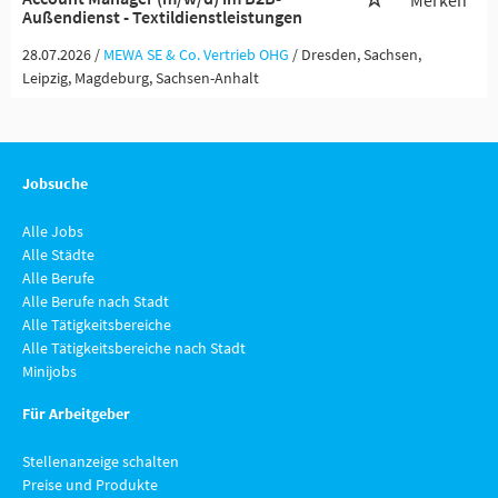
Merken
Außendienst - Textildienstleistungen
28.07.2026 /
MEWA SE & Co. Vertrieb OHG
/ Dresden, Sachsen,
Leipzig, Magdeburg, Sachsen-Anhalt
Jobsuche
Alle Jobs
Alle Städte
Alle Berufe
Alle Berufe nach Stadt
Alle Tätigkeitsbereiche
Alle Tätigkeitsbereiche nach Stadt
Minijobs
Für Arbeitgeber
Stellenanzeige schalten
Preise und Produkte