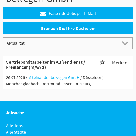
Passende Jobs per E-Mail
Grenzen Sie Ihre Suche ein
Vertriebsmitarbeiter im Außendienst /
Merken
Freelancer (m/w/d)
26.07.2026 /
Miteinander bewegen GmbH
/ Düsseldorf,
Mönchengladbach, Dortmund, Essen, Duisburg
Jobsuche
Alle Jobs
Alle Städte