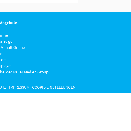
 Angebote
imme
anzeiger
-Anhalt Online
e
.de
piegel
 bei der Bauer Medien Group
UTZ
|
IMPRESSUM
|
COOKIE-EINSTELLUNGEN