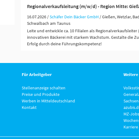
Regionalverkaufsleitung (m/w/d) - Region Mitte: Gie
16.07.2026 /
Schäfer Dein Bäcker GmbH
/ Gießen, Wetzlar, B
Schwalbach am Taunus
Leite und entwickle ca. 10 Filialen als Regionalverkaufsleiter 
innovativen Bäckerei mit starkem Wachstum. Gestalte die Zu
Erfolg durch deine Führungskompetenz!
Für Arbeitgeber
Weitere
Stellenanzeige schalten
Volksst
Preise und Produkte
General
Werben in Mitteldeutschland
Sachsen
Kontakt
azubis.d
MZ-Jobs
Wochens
Karriere