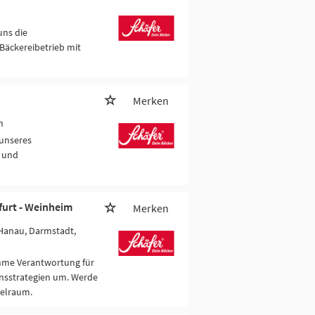
uns die
Bäckereibetrieb mit
Merken
n
 unseres
 und
furt - Weinheim
Merken
 Hanau, Darmstadt,
nehme Verantwortung für
nsstrategien um. Werde
ielraum.