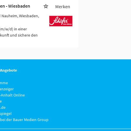
ßen - Wiesbaden
Merken
ad Nauheim, Wiesbaden,
(m/w/d) in einer
kunft und sichere den
 Angebote
imme
anzeiger
-Anhalt Online
e
.de
piegel
 bei der Bauer Medien Group