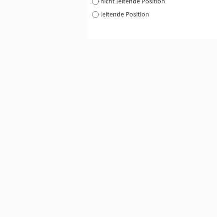
nicht leitende Position
leitende Position