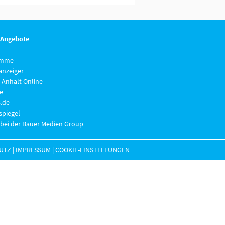
 Angebote
imme
anzeiger
-Anhalt Online
e
.de
piegel
 bei der Bauer Medien Group
UTZ
|
IMPRESSUM
|
COOKIE-EINSTELLUNGEN