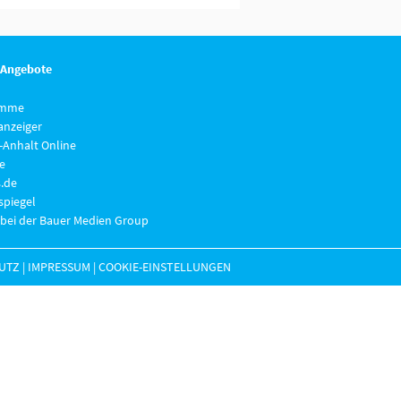
 Angebote
imme
anzeiger
-Anhalt Online
e
.de
piegel
 bei der Bauer Medien Group
UTZ
|
IMPRESSUM
|
COOKIE-EINSTELLUNGEN