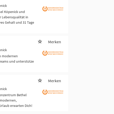
enick
hel Köpenick und
r Lebensqualität in
ves Gehalt und 31 Tage
Merken
enick
nem modernen
 Teams und unterstütze
Merken
enick
renzentrum Bethel
 modernen,
Urlaub erwarten Dich!