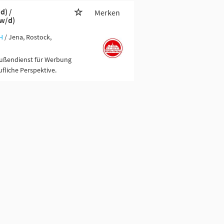
d) /
Merken
/w/d)
H
/ Jena, Rostock,
Außendienst für Werbung
fliche Perspektive.