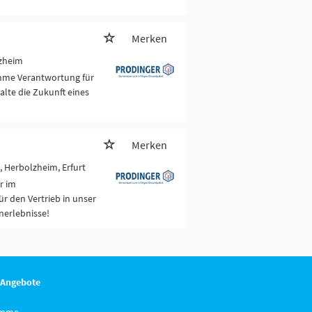
Merken
zheim
hme Verantwortung für
lte die Zukunft eines
Merken
, Herbolzheim, Erfurt
r im
ür den Vertrieb in unser
nerlebnisse!
 Angebote