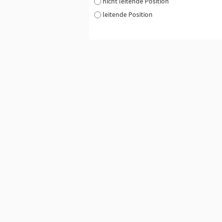
nicht leitende Position
leitende Position