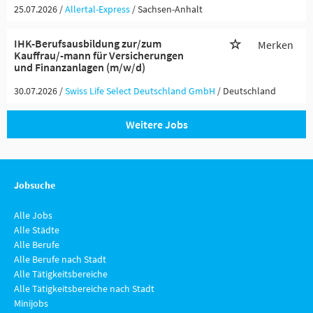
25.07.2026 /
Allertal-Express
/ Sachsen-Anhalt
IHK-Berufsausbildung zur/zum
Merken
Kauffrau/-mann für Versicherungen
und Finanzanlagen (m/w/d)
30.07.2026 /
Swiss Life Select Deutschland GmbH
/ Deutschland
Weitere Jobs
Jobsuche
Alle Jobs
Alle Städte
Alle Berufe
Alle Berufe nach Stadt
Alle Tätigkeitsbereiche
Alle Tätigkeitsbereiche nach Stadt
Minijobs