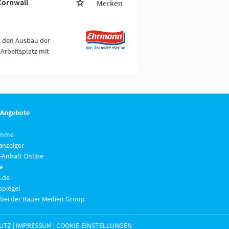
Cornwall
Merken
v den Ausbau der
Arbeitsplatz mit
 Angebote
imme
anzeiger
-Anhalt Online
e
.de
piegel
 bei der Bauer Medien Group
UTZ
|
IMPRESSUM
|
COOKIE-EINSTELLUNGEN