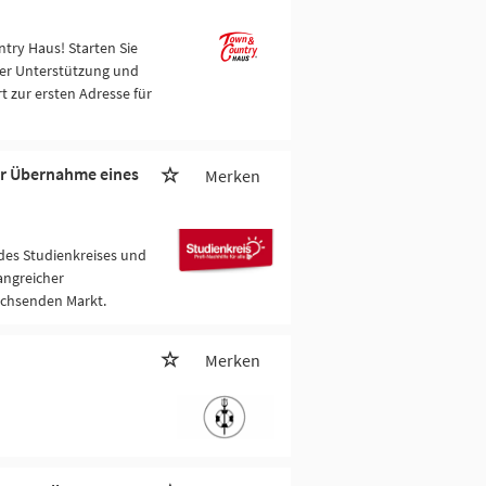
try Haus! Starten Sie
er Unterstützung und
t zur ersten Adresse für
ur Übernahme eines
Merken
 des Studienkreises und
fangreicher
achsenden Markt.
Merken