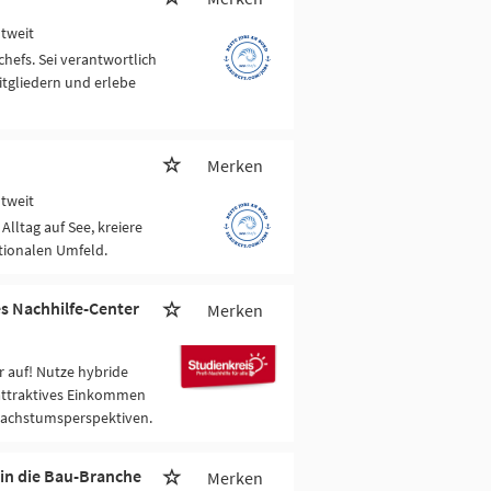
ltweit
chefs. Sei verantwortlich
itgliedern und erlebe
Merken
ltweit
Alltag auf See, kreiere
tionalen Umfeld.
es Nachhilfe-Center
Merken
 auf! Nutze hybride
attraktives Einkommen
Wachstumsperspektiven.
 in die Bau-Branche
Merken