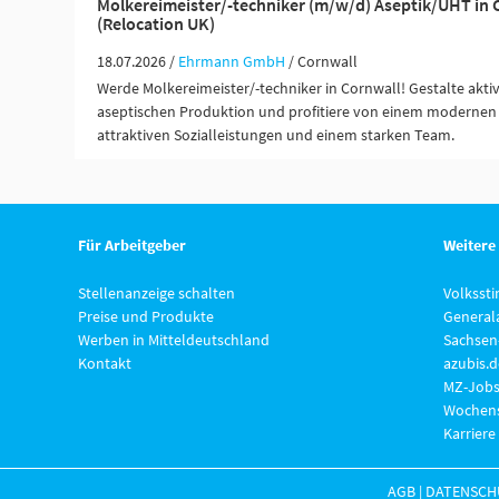
Molkereimeister/-techniker (m/w/d) Aseptik/UHT in 
(Relocation UK)
18.07.2026 /
Ehrmann GmbH
/ Cornwall
Werde Molkereimeister/-techniker in Cornwall! Gestalte akti
aseptischen Produktion und profitiere von einem modernen 
attraktiven Sozialleistungen und einem starken Team.
Für Arbeitgeber
Weitere
Stellenanzeige schalten
Volksst
Preise und Produkte
General
Werben in Mitteldeutschland
Sachsen
Kontakt
azubis.d
MZ-Jobs
Wochens
Karriere
AGB
|
DATENSCH