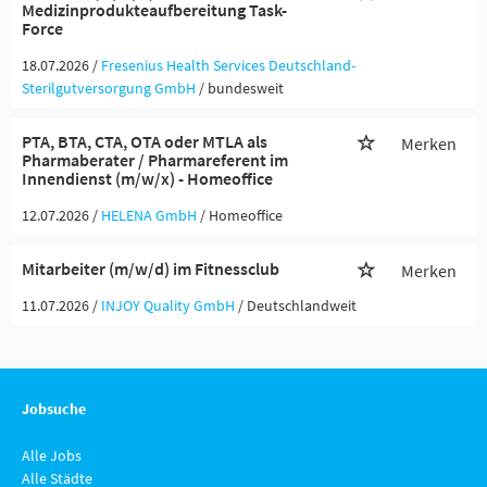
Medizinprodukteaufbereitung Task-
Force
18.07.2026 /
Fresenius Health Services Deutschland-
Sterilgutversorgung GmbH
/ bundesweit
PTA, BTA, CTA, OTA oder MTLA als
Merken
Pharmaberater / Pharmareferent im
Innendienst (m/w/x) - Homeoffice
12.07.2026 /
HELENA GmbH
/ Homeoffice
Mitarbeiter (m/w/d) im Fitnessclub
Merken
11.07.2026 /
INJOY Quality GmbH
/ Deutschlandweit
Jobsuche
Alle Jobs
Alle Städte