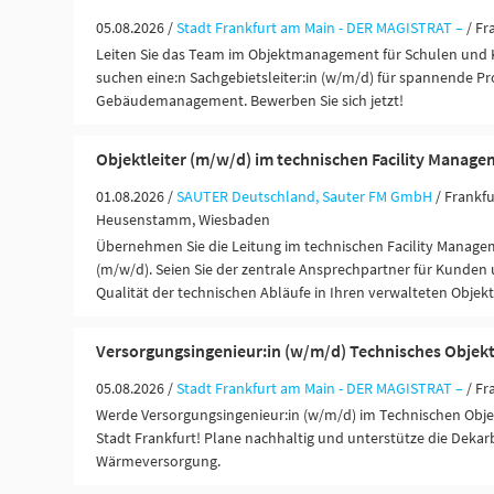
05.08.2026 /
Stadt Frankfurt am Main - DER MAGISTRAT –
/ Fr
Leiten Sie das Team im Objektmanagement für Schulen und Ki
suchen eine:n Sachgebietsleiter:in (w/m/d) für spannende Pr
Gebäudemanagement. Bewerben Sie sich jetzt!
Objektleiter (m/w/d) im technischen Facility Manag
01.08.2026 /
SAUTER Deutschland, Sauter FM GmbH
/ Frankf
Heusenstamm, Wiesbaden
Übernehmen Sie die Leitung im technischen Facility Managem
(m/w/d). Seien Sie der zentrale Ansprechpartner für Kunden u
Qualität der technischen Abläufe in Ihren verwalteten Objekt
Versorgungsingenieur:in (w/m/d) Technisches Obj
05.08.2026 /
Stadt Frankfurt am Main - DER MAGISTRAT –
/ Fr
Werde Versorgungsingenieur:in (w/m/d) im Technischen Ob
Stadt Frankfurt! Plane nachhaltig und unterstütze die Dekar
Wärmeversorgung.