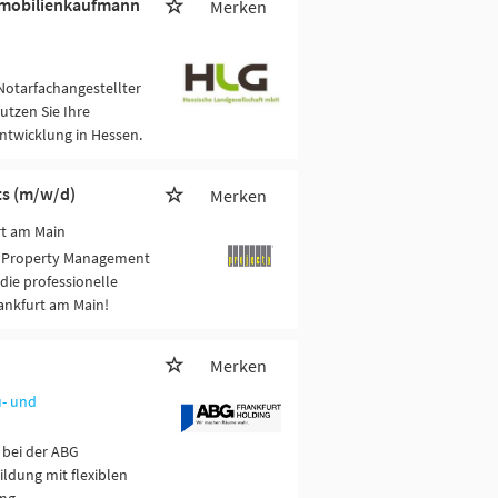
Immobilienkaufmann
Merken
Notarfachangestellter
tzen Sie Ihre
twicklung in Hessen.
s (m/w/d)
Merken
rt am Main
n Property Management
 die professionelle
ankfurt am Main!
Merken
- und
 bei der ABG
dung mit flexiblen