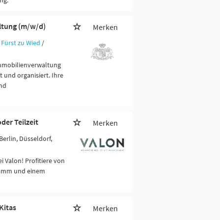
ng.
ltung (m/w/d)
Merken
 Fürst zu Wied
/
Immobilienverwaltung
und organisiert. Ihre
nd
er Teilzeit
Merken
Berlin, Düsseldorf,
alon! Profitiere von
gramm und einem
Kitas
Merken