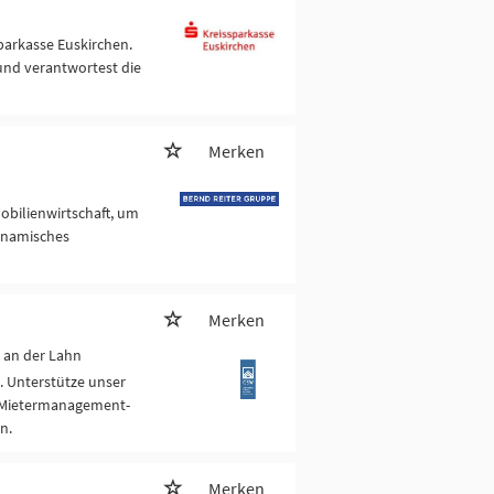
parkasse Euskirchen.
und verantwortest die
Merken
obilienwirtschaft, um
dynamisches
Merken
 an der Lahn
. Unterstütze unser
 Mietermanagement-
n.
Merken