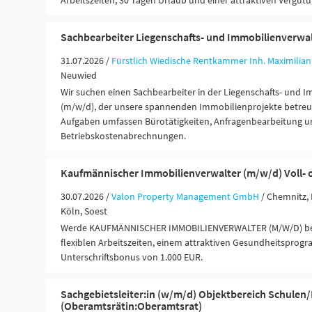
Arbeitszeiten, 30 Tagen Urlaub und einer attraktiven Vergütu
Sachbearbeiter Liegenschafts- und Immobilienverwa
31.07.2026 /
Fürstlich Wiedische Rentkammer Inh. Maximilian
Neuwied
Wir suchen einen Sachbearbeiter in der Liegenschafts- und 
(m/w/d), der unsere spannenden Immobilienprojekte betreut 
Aufgaben umfassen Bürotätigkeiten, Anfragenbearbeitung u
Betriebskostenabrechnungen.
Kaufmännischer Immobilienverwalter (m/w/d) Voll- od
30.07.2026 /
Valon Property Management GmbH
/ Chemnitz, 
Köln, Soest
Werde KAUFMÄNNISCHER IMMOBILIENVERWALTER (M/W/D) bei V
flexiblen Arbeitszeiten, einem attraktiven Gesundheitspro
Unterschriftsbonus von 1.000 EUR.
Sachgebietsleiter:in (w/m/d) Objektbereich Schulen/
(Oberamtsrätin:Oberamtsrat)