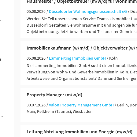
Hausmeister / Objektbetreuer (m/w/d) für Wohnimm
05.08.2026 /
Düsseldorfer Wohnungsgenossenschaft eG
/ Dü
Werden Sie Teil unseres neuen Service-Teams als mobiler Ha
ngen / Finanzdienstleister (35)
Düsseldorf! Gestalten Sie Wohnräume mit und sorgen Sie für 
Objektbetreuung. Jetzt bewerben und Teil unserer Gemeinsc
Immobilienkaufmann (w/m/d) / Objektverwalter (w/
05.08.2026 /
Lammerting Immobilien GmbH
/ Köln
)
Die Lammerting Immobilien GmbH sucht einen Immobilienk
Verwaltung von Wohn- und Gewerbeimmobilien in Köln. Bieten
Arbeitsweise und Organisationstalent? Dann sind Sie hier gen
Property Manager (m/w/d)
30.07.2026 /
Valon Property Management GmbH
/ Berlin, D
Main, Kelkheim (Taunus), Wiesbaden
rer / Personenbeförderung (Land, Wasser, Luft) (5)
Leitung Abteilung Immobilien und Energie (m/w/d)