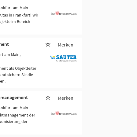
ankfurt am Main
tas in Frankfurt! Wir
ojekte im Bereich
ement
Merken
urt am Main,
ent als Objektleiter
nd sichern Sie die
en.
ektmanagement
Merken
ankfurt am Main
jektmanagement der
bonisierung der