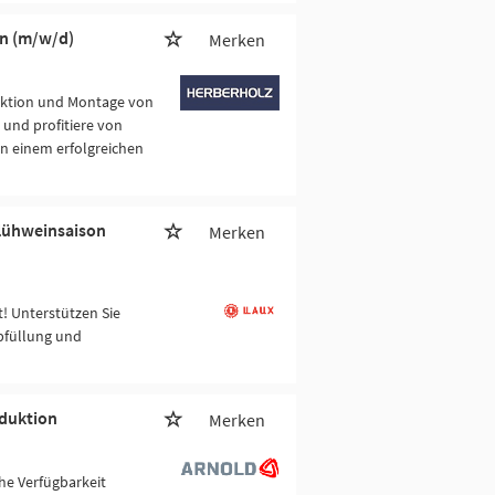
en (m/w/d)
Merken
duktion und Montage von
und profitiere von
in einem erfolgreichen
Glühweinsaison
Merken
! Unterstützen Sie
bfüllung und
oduktion
Merken
che Verfügbarkeit