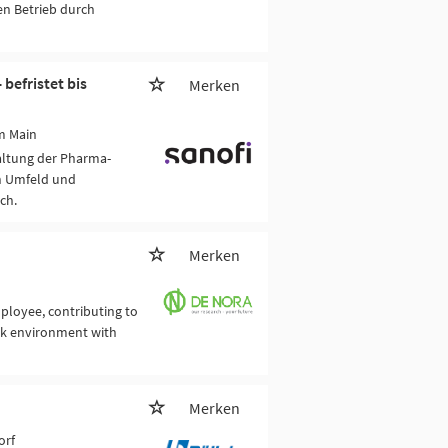
en Betrieb durch
befristet bis
Merken
m Main
altung der Pharma-
n Umfeld und
ch.
Merken
loyee, contributing to
rk environment with
Merken
orf