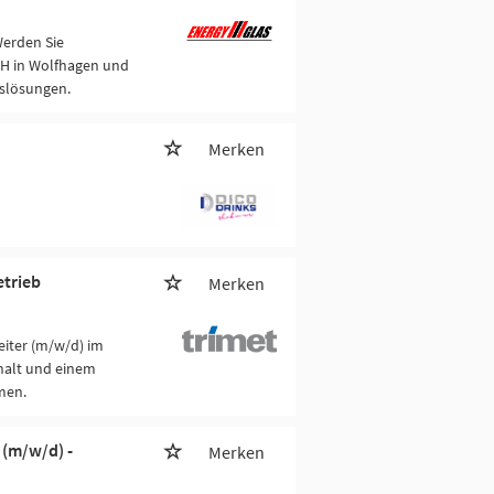
erden Sie
H in Wolfhagen und
aslösungen.
Merken
etrieb
Merken
iter (m/w/d) im
ehalt und einem
men.
 (m/w/d) -
Merken