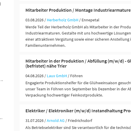
)
Mitarbeiter Produktion / Montage Industriearmatur
03.08.2026 /
Herberholz GmbH
/ Ennepetal
Werde Teil der Herberholz GmbH als Mitarbeiter in der Pro
Industriearmaturen. Gestalte mit uns hochwertige Lösungen 
einer attraktiven Vergütung sowie einer sicheren Anstellung 
Familienunternehmen.
Mitarbeiter in der Produktion / Abfüllung (m/w/d) - 
(befristet) nähe Trier
04.08.2026 /
Laux GmbH
/ Föhren
rer / Personenbeförderung (Land, Wasser, Luft) (6)
Engagierte Produktionshelfer für die Glühweinsaison gesucht
unser Team in Föhren von September bis Dezember in der A
Verpackung hochwertiger Feinkostprodukte.
Elektriker / Elektroniker (m/w/d) Instandhaltung Pr
ungen / Finanzdienstleister (1)
31.07.2026 /
Arnold AG
/ Friedrichsdorf
Als Betriebselektriker sind Sie verantwortlich für die technis