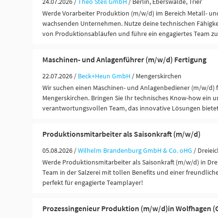
24.07.2026 /
Theo Steil GmbH
/ Berlin, Eberswalde, Trier
Werde Vorarbeiter Produktion (m/w/d) im Bereich Metall- un
wachsenden Unternehmen. Nutze deine technischen Fähigke
von Produktionsabläufen und führe ein engagiertes Team zu
Maschinen- und Anlagenführer (m/w/d) Fertigung
22.07.2026 /
Beck+Heun GmbH
/ Mengerskirchen
Wir suchen einen Maschinen- und Anlagenbediener (m/w/d) fü
Mengerskirchen. Bringen Sie Ihr technisches Know-how ein un
verantwortungsvollen Team, das innovative Lösungen bietet
Produktionsmitarbeiter als Saisonkraft (m/w/d)
05.08.2026 /
Wilhelm Brandenburg GmbH & Co. oHG
/ Dreiei
Werde Produktionsmitarbeiter als Saisonkraft (m/w/d) in Dre
Team in der Salzerei mit tollen Benefits und einer freundlic
perfekt für engagierte Teamplayer!
Prozessingenieur Produktion (m/w/d)in Wolfhagen (