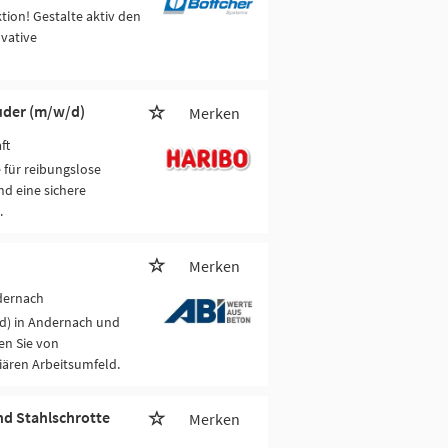
tion! Gestalte aktiv den
vative
uder (m/w/d)
Merken
ft
 für reibungslose
d eine sichere
.
Merken
dernach
/d) in Andernach und
ren Sie von
iären Arbeitsumfeld.
nd Stahlschrotte
Merken