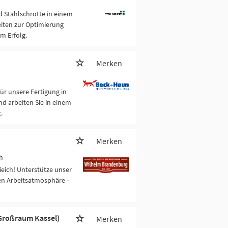
d Stahlschrotte in einem
iten zur Optimierung
m Erfolg.
Merken
r unsere Fertigung in
d arbeiten Sie in einem
.
Merken
ch
ieich! Unterstütze unser
hen Arbeitsatmosphäre –
Großraum Kassel)
Merken