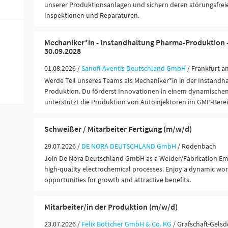
unserer Produktionsanlagen und sichern deren störungsfrei
Inspektionen und Reparaturen.
Mechaniker*in - Instandhaltung Pharma-Produktion - 
30.09.2028
01.08.2026 /
Sanofi-Aventis Deutschland GmbH
/ Frankfurt a
Werde Teil unseres Teams als Mechaniker*in in der Instandh
Produktion. Du förderst Innovationen in einem dynamische
unterstützt die Produktion von Autoinjektoren im GMP-Berei
Schweißer / Mitarbeiter Fertigung (m/w/d)
29.07.2026 /
DE NORA DEUTSCHLAND GmbH
/ Rodenbach
Join De Nora Deutschland GmbH as a Welder/Fabrication Emp
high-quality electrochemical processes. Enjoy a dynamic wo
opportunities for growth and attractive benefits.
Mitarbeiter/in der Produktion (m/w/d)
23.07.2026 /
Felix Böttcher GmbH & Co. KG
/ Grafschaft-Gelsd