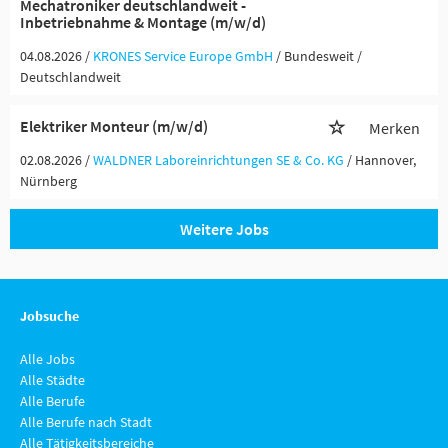
Mechatroniker deutschlandweit -
Inbetriebnahme & Montage (m/w/d)
04.08.2026 /
KRONES Service Europe GmbH
/ Bundesweit /
Deutschlandweit
Elektriker Monteur (m/w/d)
Merken
02.08.2026 /
WALDNER Laboreinrichtungen SE & Co. KG
/ Hannover,
Nürnberg
Weitere Jobs
Jobsuche
Alle Jobs
Alle Städte
Alle Berufe
Alle Berufe nach Stadt
Alle Tätigkeitsbereiche