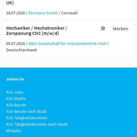
UK)
18.07.2026 /
Ehrmann GmbH
/ Cornwall
Mechaniker / Mechatroniker /
Merken
Zerspanung CNC (m/w/d)
09.07.2026 /
W&K Gesellschaft für Industrietechnik mbH
/
Deutschlandweit
Jobsuche
Alle Jobs
Alle Städte
Alle Berufe
Alle Berufe nach Stadt
Alle Tätigkeitsbereiche
Alle Tätigkeitsbereiche nach Stadt
Minijobs