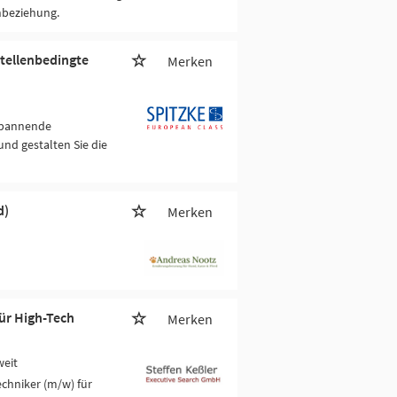
nbeziehung.
tellenbedingte
Merken
 spannende
nd gestalten Sie die
d)
Merken
ür High-Tech
Merken
weit
chniker (m/w) für