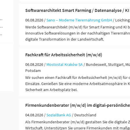
Softwarearchitekt Smart Farming / Datenanalyse / KI
ungen / Finanzdienstleister (1)
06.08.2026 /
Sano – Moderne Tierernährung GmbH
/ Loichin
werblich-technische Berufe (1)
Werde Softwarearchitekt (m/w/d) für Smart Farming und KI b
innovative Softwarelösungen in der nachhaltigen Tierernähr
ändigkeit / Franchise (1)
digitale Transformation in der Landwirtschaft.
Fachkraft für Arbeitssicherheit (m/w/d)
06.08.2026 /
Mostostal Kraków SA
/ Bundesweit, Stuttgart, Mü
Potsdam
Wir suchen einen Fachkraft für Arbeitssicherheit (m/w/d) für
Einsätze. Genießen Sie eine moderne Arbeitsatmosphäre in K
Sicherheit am Arbeitsplatz bei.
Firmenkundenberater (m/w/d) im digital-persönliche
04.08.2026 /
SozialBank AG
/ Deutschland
Als Firmenkundenberater (m/w/d) gestalten Sie die digitale 
Wirtschaft. Unterstützen Sie unsere Firmenkunden mit maßg