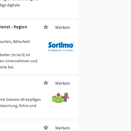
ige digitale
ienst - Region
Merken
ßenfels, Bitterfeld-
beiter (m/w/d) im
iven Unternehmen und
trie bei.
Merken
mit Deinem 40-köpfigen
ntwortung, führe und
Merken