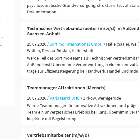
psychosomatische Grundversorgung; strukturierte, vollständ
Dokumentation;...
ungen / Finanzdienstleister (1)
Technischer Vertriebsmitarbeiter (m/w/d) im Außend
Sachsen-Anhalt
werblich-technische Berufe (1)
25.07.2026 /
Sortimo International GmbH
/ Halle (Saale), Wei
ändigkeit / Franchise (1)
Wolfen, Dessau-Roßlau, Halberstadt
Werde Teil des Sortimo-Teams als Technischer Vertriebsmitar
Außendienst! Übernehme Verantwortung in einem innovat
trage zur Effizienzsteigerung bei Handwerk, Handel und Indus
Teammanager Attraktionen (Mensch)
10.07.2026 /
Karls Markt OHG
/ Zirkow, Wernigerode
Werde Teammanager für innovative Attraktionen und präge 
Team ein unvergessliches Erlebnis bei Karls. Übernimm Vera
inspiriere mit Begeisterung!
Vertriebsmitarbeiter (m/w/d)