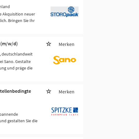
hland
ie Akquisition neuer
h. Bringen Sie Ihr
 (m/w/d)
Merken
g, deutschlandweit
ei Sano. Gestalte
ung und präge die
tellenbedingte
Merken
 spannende
nd gestalten Sie die