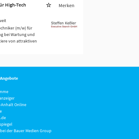
ür High-Tech
Merken
weit
chniker (m/w) für
ng bei Wartung und
iere von attraktiven
 Angebote
imme
anzeiger
-Anhalt Online
e
.de
piegel
 bei der Bauer Medien Group