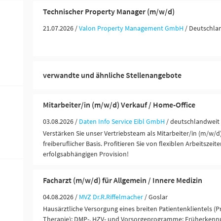
Technischer Property Manager (m/w/d)
21.07.2026 /
Valon Property Management GmbH
/ Deutschla
verwandte und ähnliche Stellenangebote
Mitarbeiter/in (m/w/d) Verkauf / Home-Office
03.08.2026 /
Daten Info Service Eibl GmbH
/ deutschlandweit
Verstärken Sie unser Vertriebsteam als Mitarbeiter/in (m/w/d
freiberuflicher Basis. Profitieren Sie von flexiblen Arbeitszeit
erfolgsabhängigen Provision!
Facharzt (m/w/d) für Allgemein / Innere Medizin
04.08.2026 /
MVZ Dr.R.Riffelmacher
/ Goslar
Hausärztliche Versorgung eines breiten Patientenklientels (P
Therapie); DMP-, HZV- und Vorsorgeprogramme; Früherken