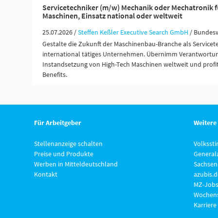
Servicetechniker (m/w) Mechanik oder Mechatronik f
Maschinen, Einsatz national oder weltweit
25.07.2026 /
Steffen Keßler Executive Search GmbH
/ Bundes
Gestalte die Zukunft der Maschinenbau-Branche als Servicete
international tätiges Unternehmen. Übernimm Verantwortu
Instandsetzung von High-Tech Maschinen weltweit und profit
Benefits.
Für Arbeitgeber
Weitere
Stellenanzeige schalten
Volksst
Preise und Produkte
General
Werben in Mitteldeutschland
Sachsen
Kontakt
azubis.d
MZ-Jobs
Wochens
Karriere