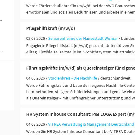
Werde Förderschullehrer*in (m/w/d) bei der AWO Braunschwe
emotionalen und sozialen Bedürfnissen und arbeite in eine
ändigkeit / Franchise (2)
Pflegehilfskraft (m/w/d)
02.08.2026 /
Seniorenheime der Hansestadt Wismar
/ bundes
Engagierte Pflegehilfskraft (m/w/d) gesucht! Unterstützen S
werblich-technische Berufe (1)
Alltag. Flexible Teilzeitstelle im 3-Schichtsystem mit attrakti
Führungskräfte (m/w/d) als Quereinsteiger für eigen
04.08.2026 /
Studienkreis - Die Nachhilfe
/ deutschlandweit
Werde Führungskraft und baue dein eigenes Nachhilfe-Center
Lernmethoden, steigere Schülerleistungen und genieße ein 
als Quereinsteiger – mit umfangreicher Unterstützung und 
HR System Inhouse Consultant: P&I LOGA Expert (m
04.08.2026 /
VITREA Verwaltung & Management Deutschlan
Werden Sie HR System Inhouse Consultant bei VITREA Deut