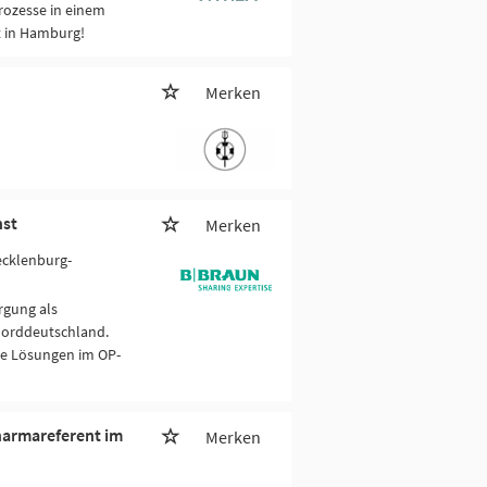
rozesse in einem
t in Hamburg!
Merken
nst
Merken
Mecklenburg-
rgung als
Norddeutschland.
ve Lösungen im OP-
harmareferent im
Merken