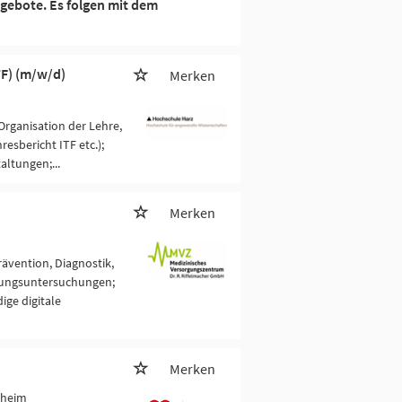
gebote. Es folgen mit dem
TF) (m/w/d)
Merken
Organisation der Lehre,
esbericht ITF etc.);
ltungen;...
Merken
rävention, Diagnostik,
nungsuntersuchungen;
ige digitale
Merken
sheim