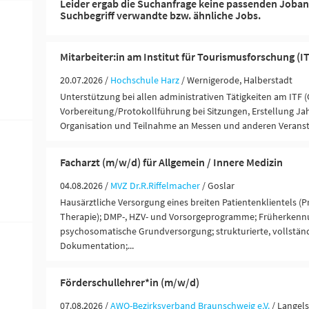
Leider ergab die Suchanfrage keine passenden Joban
Suchbegriff verwandte bzw. ähnliche Jobs.
Mitarbeiter:in am Institut für Tourismusforschung (I
20.07.2026 /
Hochschule Harz
/ Wernigerode, Halberstadt
Unterstützung bei allen administrativen Tätigkeiten am ITF (
Vorbereitung/Protokollführung bei Sitzungen, Erstellung Jahr
Organisation und Teilnahme an Messen und anderen Veransta
Facharzt (m/w/d) für Allgemein / Innere Medizin
04.08.2026 /
MVZ Dr.R.Riffelmacher
/ Goslar
Hausärztliche Versorgung eines breiten Patientenklientels (P
Therapie); DMP-, HZV- und Vorsorgeprogramme; Früherken
psychosomatische Grundversorgung; strukturierte, vollständ
Dokumentation;...
Förderschullehrer*in (m/w/d)
07.08.2026 /
AWO-Bezirksverband Braunschweig e.V.
/ Langel