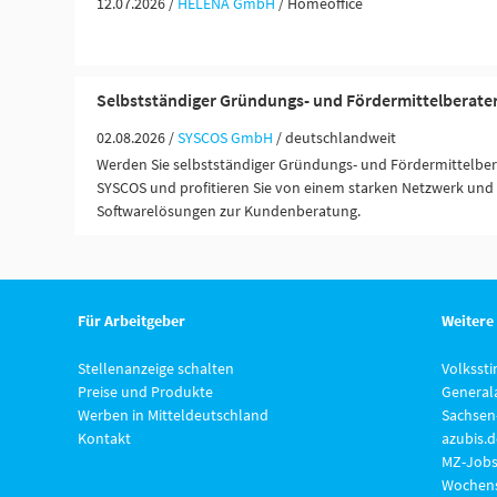
12.07.2026 /
HELENA GmbH
/ Homeoffice
Selbstständiger Gründungs- und Fördermittelberate
02.08.2026 /
SYSCOS GmbH
/ deutschlandweit
Werden Sie selbstständiger Gründungs- und Fördermittelber
SYSCOS und profitieren Sie von einem starken Netzwerk und 
Softwarelösungen zur Kundenberatung.
Für Arbeitgeber
Weitere
Stellenanzeige schalten
Volksst
Preise und Produkte
General
Werben in Mitteldeutschland
Sachsen
Kontakt
azubis.d
MZ-Jobs
Wochens