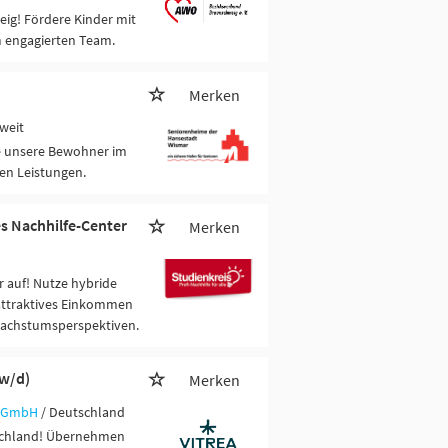
ig! Fördere Kinder mit
m engagierten Team.
Merken
weit
ie unsere Bewohner im
ven Leistungen.
es Nachhilfe-Center
Merken
 auf! Nutze hybride
attraktives Einkommen
Wachstumsperspektiven.
/w/d)
Merken
d GmbH
/ Deutschland
schland! Übernehmen