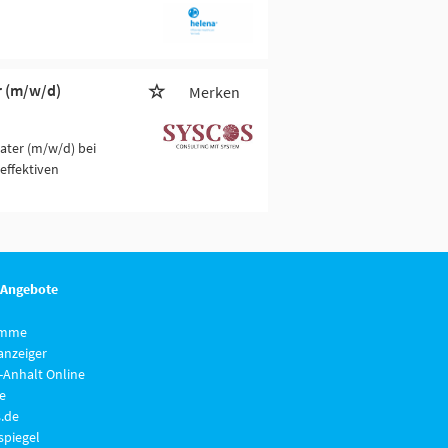
r (m/w/d)
Merken
ater (m/w/d) bei
effektiven
 Angebote
imme
anzeiger
-Anhalt Online
e
.de
piegel