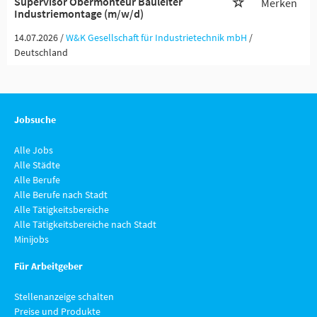
Supervisor Obermonteur Bauleiter
Merken
Industriemontage (m/w/d)
14.07.2026 /
W&K Gesellschaft für Industrietechnik mbH
/
Deutschland
Jobsuche
Alle Jobs
Alle Städte
Alle Berufe
Alle Berufe nach Stadt
Alle Tätigkeitsbereiche
Alle Tätigkeitsbereiche nach Stadt
Minijobs
Für Arbeitgeber
Stellenanzeige schalten
Preise und Produkte