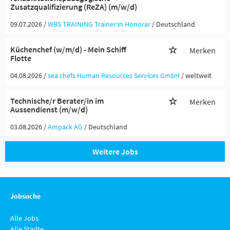
Zusatzqualifizierung (ReZA) (m/w/d)
09.07.2026 /
WBS TRAINING Trainer:in Honorar
/ Deutschland
Küchenchef (w/m/d) - Mein Schiff
Merken
Flotte
04.08.2026 /
sea chefs Human Resources Services GmbH
/ weltweit
Technische/r Berater/in im
Merken
Aussendienst (m/w/d)
03.08.2026 /
Ampack AG
/ Deutschland
Weitere Jobs
Jobsuche
Alle Jobs
Alle Städte