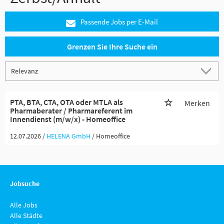
Passende Jobs per E-Mail
Grenzen Sie Ihre Suche ein
PTA, BTA, CTA, OTA oder MTLA als
Merken
Pharmaberater / Pharmareferent im
Innendienst (m/w/x) - Homeoffice
12.07.2026 /
HELENA GmbH
/ Homeoffice
Jobsuche
Alle Jobs
Alle Städte