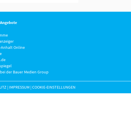
 Angebote
imme
anzeiger
-Anhalt Online
e
.de
piegel
 bei der Bauer Medien Group
UTZ
|
IMPRESSUM
|
COOKIE-EINSTELLUNGEN