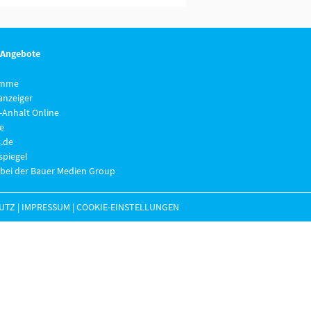
 Angebote
imme
anzeiger
-Anhalt Online
e
.de
piegel
 bei der Bauer Medien Group
UTZ
|
IMPRESSUM
|
COOKIE-EINSTELLUNGEN