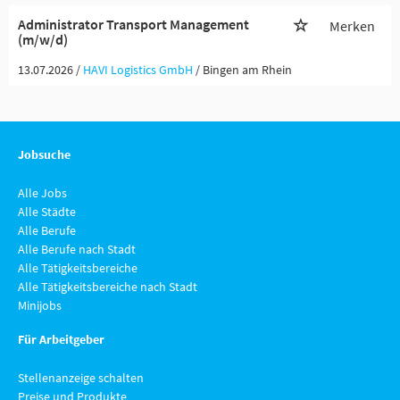
Administrator Transport Management
Merken
(m/w/d)
13.07.2026 /
HAVI Logistics GmbH
/ Bingen am Rhein
Jobsuche
Alle Jobs
Alle Städte
Alle Berufe
Alle Berufe nach Stadt
Alle Tätigkeitsbereiche
Alle Tätigkeitsbereiche nach Stadt
Minijobs
Für Arbeitgeber
Stellenanzeige schalten
Preise und Produkte