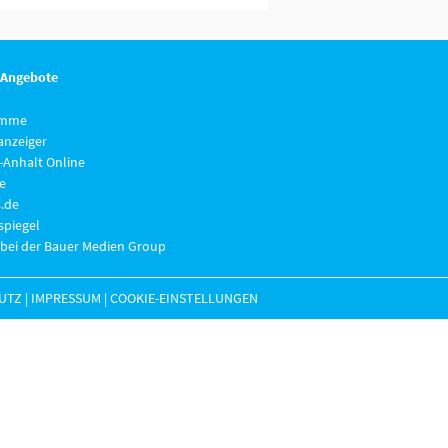
 Angebote
imme
anzeiger
-Anhalt Online
e
.de
piegel
 bei der Bauer Medien Group
UTZ
|
IMPRESSUM
|
COOKIE-EINSTELLUNGEN