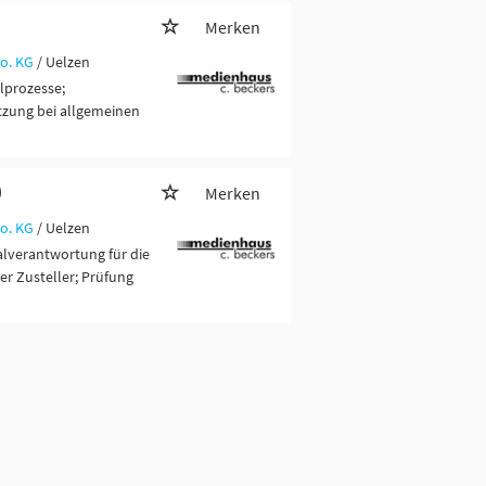
Merken
o. KG
/ Uelzen
lprozesse;
ützung bei allgemeinen
)
Merken
o. KG
/ Uelzen
alverantwortung für die
er Zusteller; Prüfung