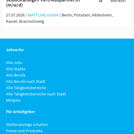
Merken
(m/w/d)
27.07.2026 /
WATTLINE GmbH
/ Berlin, Potsdam, Hildesheim,
Kassel, Braunschweig
Jobsuche
Alle Jobs
Alle Städte
Alle Berufe
Alle Berufe nach Stadt
Alle Tätigkeitsbereiche
Alle Tätigkeitsbereiche nach Stadt
Minijobs
Für Arbeitgeber
Stellenanzeige schalten
Preise und Produkte