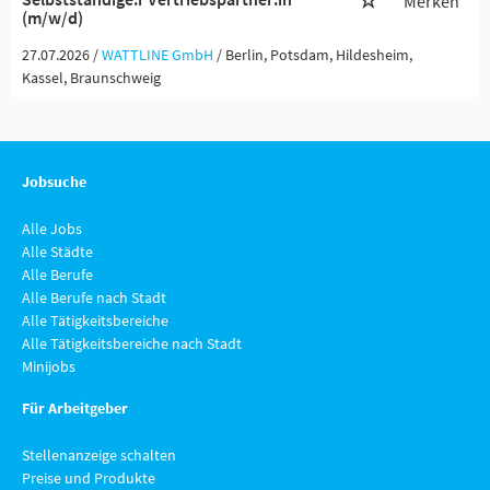
Merken
(m/w/d)
27.07.2026 /
WATTLINE GmbH
/ Berlin, Potsdam, Hildesheim,
Kassel, Braunschweig
Jobsuche
Alle Jobs
Alle Städte
Alle Berufe
Alle Berufe nach Stadt
Alle Tätigkeitsbereiche
Alle Tätigkeitsbereiche nach Stadt
Minijobs
Für Arbeitgeber
Stellenanzeige schalten
Preise und Produkte