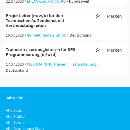
22.07.2026 /
EPLAN GmbH & Co. KG
/ bundesweit
Projektleiter (m/w/d) für den
Merken
Technischen Außendienst mit
Vertriebstätigkeiten
16.07.2026 /
Sunbelt Rentals GmbH
/ Deutschland
Trainer:in / Lernbegleiter:in für SPS-
Merken
Programmierung (m/w/d)
17.07.2026 /
WBS TRAINING Trainer:in Festanstellung
/
Deutschland
Jobsuche
Alle Jobs
Alle Städte
Alle Berufe
Alle Berufe nach Stadt