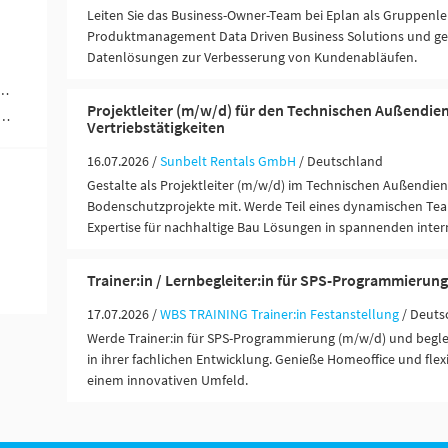
Leiten Sie das Business-Owner-Team bei Eplan als Gruppenle
Produktmanagement Data Driven Business Solutions und ges
Datenlösungen zur Verbesserung von Kundenabläufen.
werblich-technische Berufe (1)
Projektleiter (m/w/d) für den Technischen Außendien
rer / Personenbeförderung (Land, Wasser, Luft) (1)
Vertriebstätigkeiten
16.07.2026 /
Sunbelt Rentals GmbH
/ Deutschland
Gestalte als Projektleiter (m/w/d) im Technischen Außendien
Bodenschutzprojekte mit. Werde Teil eines dynamischen Te
Expertise für nachhaltige Bau Lösungen in spannenden inter
Trainer:in / Lernbegleiter:in für SPS-Programmierun
17.07.2026 /
WBS TRAINING Trainer:in Festanstellung
/ Deuts
Werde Trainer:in für SPS-Programmierung (m/w/d) und begl
in ihrer fachlichen Entwicklung. Genieße Homeoffice und flexi
einem innovativen Umfeld.