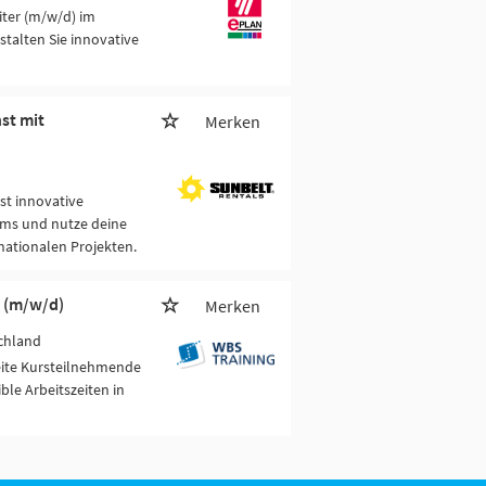
iter (m/w/d) im
talten Sie innovative
st mit
Merken
st innovative
ams und nutze deine
nationalen Projekten.
g (m/w/d)
Merken
chland
eite Kursteilnehmende
ble Arbeitszeiten in