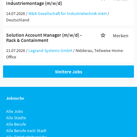
Industriemontage (m/w/d)
14.07.2026 /
W&K Gesellschaft für Industrietechnik mbH
/
Deutschland
Solution Account Manager (m/w/d) -
Merken
Rack & Containment
21.07.2026 /
Legrand Systems GmbH
/ Nidderau, Teilweise Home-
Office
Weitere Jobs
Jobsuche
Alle Jobs
Alle Städte
Alle Berufe
Alle Berufe nach Stadt