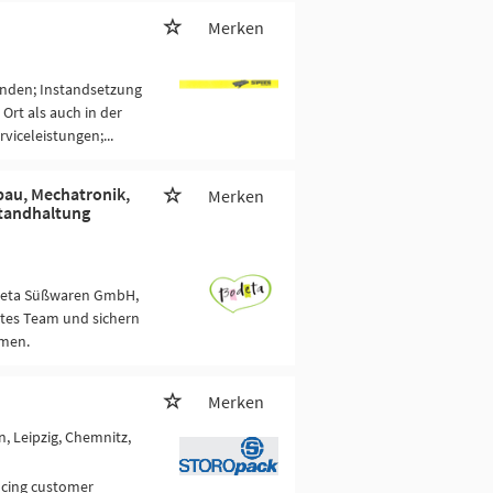
Merken
nden; Instandsetzung
rt als auch in der
iceleistungen;...
bau, Mechatronik,
Merken
standhaltung
odeta Süßwaren GmbH,
rtes Team und sichern
hmen.
Merken
n, Leipzig, Chemnitz,
ancing customer