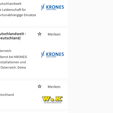
eutschlandweit
 Leidenschaft für
ortunabhängige Einsätze
utschlandweit -
Merken
Deutschland/
terreich
ienst bei KRONES!
nstallationen und
sterreich. Deine
Merken
utschland