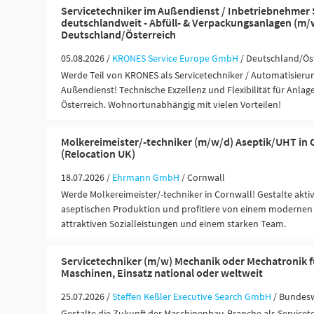
Servicetechniker im Außendienst / Inbetriebnehmer
deutschlandweit - Abfüll- & Verpackungsanlagen (m/w
Deutschland/Österreich
05.08.2026 /
KRONES Service Europe GmbH
/ Deutschland/Ös
Werde Teil von KRONES als Servicetechniker / Automatisieru
Außendienst! Technische Exzellenz und Flexibilität für Anla
Österreich. Wohnortunabhängig mit vielen Vorteilen!
Molkereimeister/-techniker (m/w/d) Aseptik/UHT in 
(Relocation UK)
18.07.2026 /
Ehrmann GmbH
/ Cornwall
Werde Molkereimeister/-techniker in Cornwall! Gestalte akti
aseptischen Produktion und profitiere von einem modernen 
attraktiven Sozialleistungen und einem starken Team.
Servicetechniker (m/w) Mechanik oder Mechatronik f
Maschinen, Einsatz national oder weltweit
25.07.2026 /
Steffen Keßler Executive Search GmbH
/ Bundes
Gestalte die Zukunft der Maschinenbau-Branche als Servicete