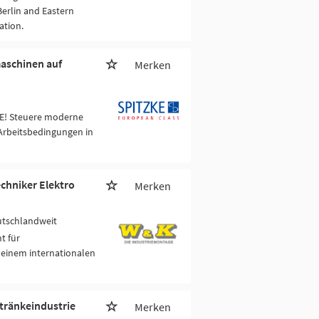
Berlin and Eastern
ation.
maschinen auf
Merken
KE! Steuere moderne
 Arbeitsbedingungen in
echniker Elektro
Merken
utschlandweit
t für
 einem internationalen
tränkeindustrie
Merken