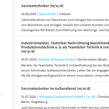
Servicetechniker (m/w/d)
06.08.2026 /
Spies GmbH
/ Irxleben
Inbetriebnahme von Maschinen und Anlagen bei unseren Ku
von Maschinen und Anlagen sowohl bei unseren Kunden vor O
hauseigenen Werkstatt; Durchführung von Wartungs- und Serv
Industriemeister, Techniker Fachrichtung Maschinen
Produktionstechnik o. ä. als Teamleiter Technik & In
(m/w/d)
30.07.2026 /
Bodeta Süßwaren GmbH
/ Oschersleben (Bode)
Werden Sie Teamleiter Technik & Instandhaltung bei der B
einem führenden Süßwarenhersteller. Leiten Sie ein engagie
Sie die Anlagenverfügbarkeit in einem innovativen Unterne
Servicetechniker im Außendienst (m/w/d)
werblich-technische Berufe (19)
31.07.2026 /
Storopack Deutschland GmbH + Co. KG
/ Dresde
Berlin, Magdeburg
Join Storopack as a Service Technician in Field Service, enh