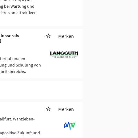
ng bei Wartung und
iere von attraktiven
losserals
Merken
)
nternationalen
tung und Schulung von
rbeitsbereichs.
Merken
taßfurt, Wanzleben-
mapositive Zukunft und