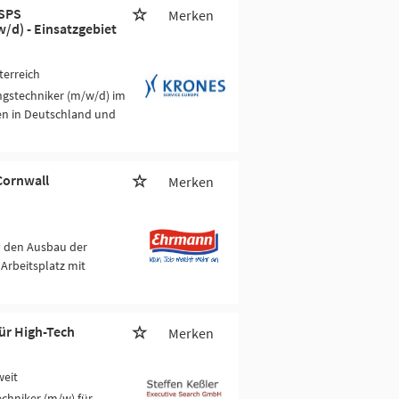
 SPS
Merken
/d) - Einsatzgebiet
terreich
ngstechniker (m/w/d) im
gen in Deutschland und
Cornwall
Merken
v den Ausbau der
Arbeitsplatz mit
ür High-Tech
Merken
weit
chniker (m/w) für