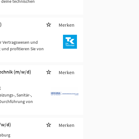
 deine technischen
)
Merken
für Vertragswesen und
 und profitieren Sie von
echnik (m/w/d)
Merken
g
izungs-, Sanitär-,
 Durchführung von
/w/d)
Merken
eburg