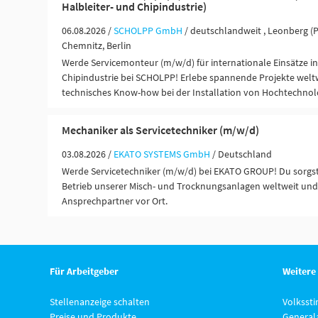
Halbleiter- und Chipindustrie)
06.08.2026 /
SCHOLPP GmbH
/ deutschlandweit , Leonberg (
Chemnitz, Berlin
Werde Servicemonteur (m/w/d) für internationale Einsätze in
Chipindustrie bei SCHOLPP! Erlebe spannende Projekte weltw
technisches Know-how bei der Installation von Hochtechnolo
Mechaniker als Servicetechniker (m/w/d)
03.08.2026 /
EKATO SYSTEMS GmbH
/ Deutschland
Werde Servicetechniker (m/w/d) bei EKATO GROUP! Du sorgst
Betrieb unserer Misch- und Trocknungsanlagen weltweit und 
Ansprechpartner vor Ort.
Für Arbeitgeber
Weitere
Stellenanzeige schalten
Volksst
Preise und Produkte
General