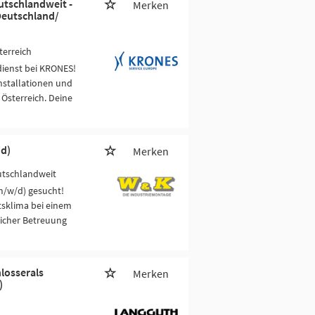
utschlandweit -
Merken
Deutschland/
terreich
ienst bei KRONES!
nstallationen und
sterreich. Deine
d)
Merken
utschlandweit
m/w/d) gesucht!
tsklima bei einem
licher Betreuung
losserals
Merken
)