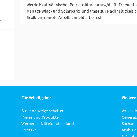
Werde Kaufmännischer Betriebsführer (m/w/d) für Erneuerbar
Manage Wind- und Solarparks und trage zur Nachhaltigkeit b
flexiblen, remote Arbeitsumfeld arbeitest.
ändigkeit / Franchise (1)
Für Arbeitgeber
Weitere
Stellenanzeige schalten
Volksst
Preise und Produkte
General
Werben in Mitteldeutschland
Sachsen
Kontakt
azubis.d
MZ-Jobs