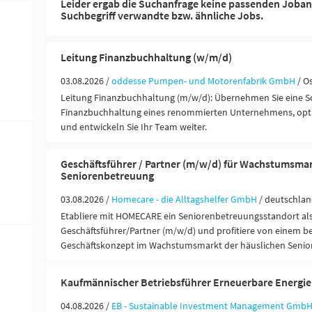
Leider ergab die Suchanfrage keine passenden Joban
Suchbegriff verwandte bzw. ähnliche Jobs.
Leitung Finanzbuchhaltung (w/m/d)
03.08.2026 /
oddesse Pumpen- und Motorenfabrik GmbH
/ O
Leitung Finanzbuchhaltung (m/w/d): Übernehmen Sie eine Sch
Finanzbuchhaltung eines renommierten Unternehmens, opti
und entwickeln Sie Ihr Team weiter.
Geschäftsführer / Partner (m/w/d) für Wachstumsma
Seniorenbetreuung
03.08.2026 /
Homecare - die Alltagshelfer GmbH
/ deutschlan
Etabliere mit HOMECARE ein Seniorenbetreuungsstandort al
Geschäftsführer/Partner (m/w/d) und profitiere von einem 
Geschäftskonzept im Wachstumsmarkt der häuslichen Senior
Kaufmännischer Betriebsführer Erneuerbare Energi
04.08.2026 /
EB - Sustainable Investment Management Gmb