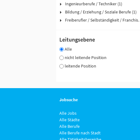
Ingenieurberufe / Techniker (1)
Bildung / Erziehung / Soziale Berufe (1)
Freiberufler / Selbst
Leitungsebene
Alle
nicht leitende Position
leitende Position
Jobsuche
Alle Jobs
Alle Städte
Alle Berufe
Alle Berufe nach Stadt
Alle Tätigkeitsbereiche