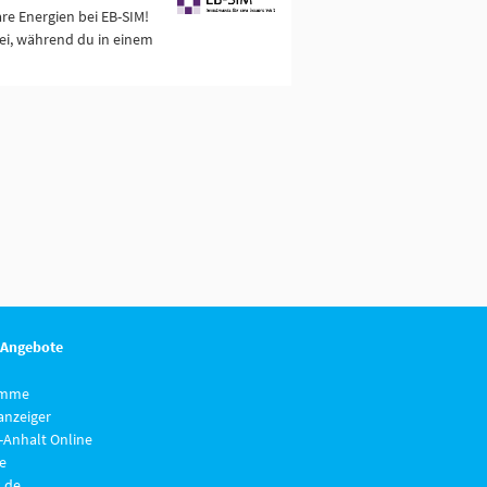
e Energien bei EB-SIM!
ei, während du in einem
 Angebote
imme
anzeiger
-Anhalt Online
e
.de