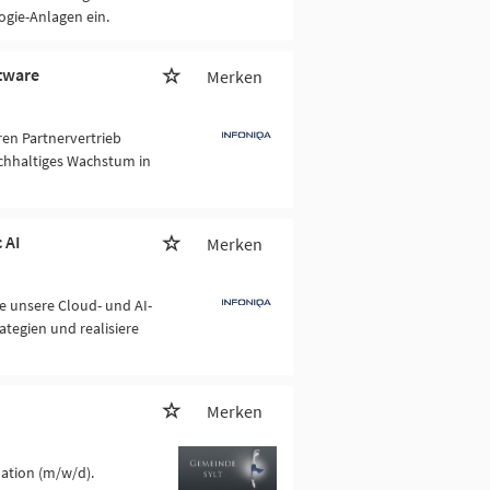
gie-Anlagen ein.
ftware
Merken
ren Partnervertrieb
achhaltiges Wachstum in
 AI
Merken
e unsere Cloud- und AI-
ategien und realisiere
Merken
mation (m/w/d).