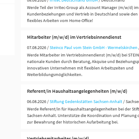
08.08.2026 /
Irritec Deutschland GmbH
/ Deutschland
Werde Teil der Irritec-Group als Account Manager (m/w/d) im
Kundenbeziehungen und Vertrieb in Deutschland sowie den
flexibles Arbeiten vom Home-Office!
Mitarbeiter (m/w/d) im Vertriebsinnendienst
07.08.2026 /
Steinco Paul vom Stein GmbH - Wermelskirchen
Werde Mitarbeiter im Vertriebsinnendienst (m/w/d) bei STEI
nationale Kunden durch Beratung, Akquise und Beziehungsp
innovativen Unternehmen mit flexiblen Arbeitszeiten und
Weiterbildungsmöglichkeiten.
Referent/in Haushaltsangelegenheiten (m/w/d)
06.08.2026 /
Stiftung Gedenkstätten Sachsen-Anhalt
/ Sachse
Werde Referent/in für Haushaltsangelegenheiten bei der Sti
Sachsen-Anhalt. Unterstütze die Koordination und Planung 
zur Bewahrung der historischen Aufarbeitung bei.
Vertriebsmitarbeiter (m/w/d)