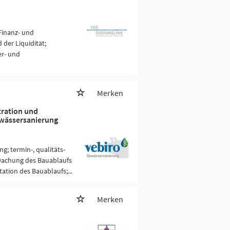
Finanz- und
der Liquidität;
er- und
Merken
tration und
ewässersanierung
; termin-, qualitäts-
wachung des Bauablaufs
ation des Bauablaufs;...
Merken