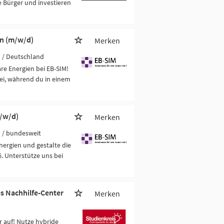
 Bürger und investieren
en (m/w/d)
Merken
H
/ Deutschland
e Energien bei EB-SIM!
ei, während du in einem
m/w/d)
Merken
H
/ bundesweit
nergien und gestalte die
. Unterstütze uns bei
es Nachhilfe-Center
Merken
 auf! Nutze hybride