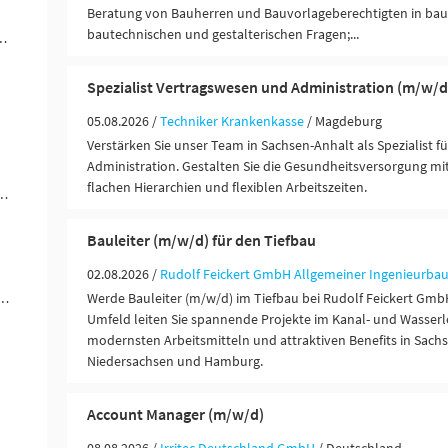
Beratung von Bauherren und Bauvorlageberechtigten in bau
bautechnischen und gestalterischen Fragen;...
ändigkeit / Franchise (6)
Spezialist Vertragswesen und Administration (m/w/d
05.08.2026 /
Techniker Krankenkasse
/ Magdeburg
Verstärken Sie unser Team in Sachsen-Anhalt als Spezialist 
Administration. Gestalten Sie die Gesundheitsversorgung mit
flachen Hierarchien und flexiblen Arbeitszeiten.
ungen / Finanzdienstleister (3)
Bauleiter (m/w/d) für den Tiefbau
02.08.2026 /
Rudolf Feickert GmbH Allgemeiner Ingenieurba
werblich-technische Berufe (2)
Werde Bauleiter (m/w/d) im Tiefbau bei Rudolf Feickert GmbH
Umfeld leiten Sie spannende Projekte im Kanal- und Wasser
modernsten Arbeitsmitteln und attraktiven Benefits in Sach
Niedersachsen und Hamburg.
Account Manager (m/w/d)