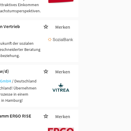
attraktives Einkommen
Wachstumsperspektiven.
n Vertrieb
Merken
Zukunft der sozialen
eschneiderter Beratung
nbeziehung.
/w/d)
Merken
d GmbH
/ Deutschland
schland! Übernehmen
rozesse in einem
t in Hamburg!
ramm ERGO RISE
Merken