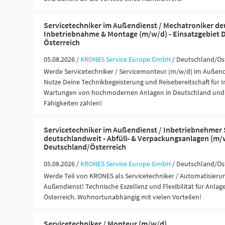
Servicetechniker im Außendienst / Mechatroniker de
Inbetriebnahme & Montage (m/w/d) - Einsatzgebiet 
Österreich
05.08.2026 /
KRONES Service Europe GmbH
/ Deutschland/Ös
Werde Servicetechniker / Servicemonteur (m/w/d) im Außend
Nutze Deine Technikbegeisterung und Reisebereitschaft für I
Wartungen von hochmodernen Anlagen in Deutschland und Ö
Fähigkeiten zählen!
Servicetechniker im Außendienst / Inbetriebnehmer
deutschlandweit - Abfüll- & Verpackungsanlagen (m/w
Deutschland/Österreich
05.08.2026 /
KRONES Service Europe GmbH
/ Deutschland/Ös
Werde Teil von KRONES als Servicetechniker / Automatisieru
Außendienst! Technische Exzellenz und Flexibilität für Anla
Österreich. Wohnortunabhängig mit vielen Vorteilen!
Servicetechniker / Monteur (m/w/d)