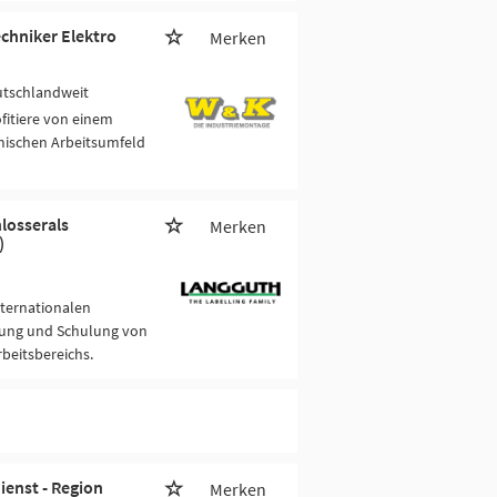
echniker Elektro
Merken
utschlandweit
fitiere von einem
mischen Arbeitsumfeld
losserals
Merken
)
nternationalen
tung und Schulung von
rbeitsbereichs.
ienst - Region
Merken