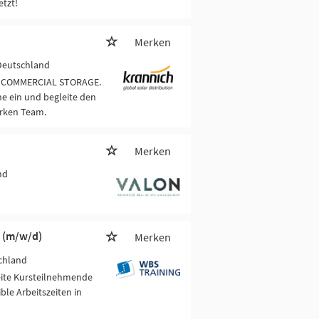
etzt!
Merken
 Deutschland
/D COMMERCIAL STORAGE.
e ein und begleite den
arken Team.
Merken
nd
g (m/w/d)
Merken
chland
eite Kursteilnehmende
ble Arbeitszeiten in