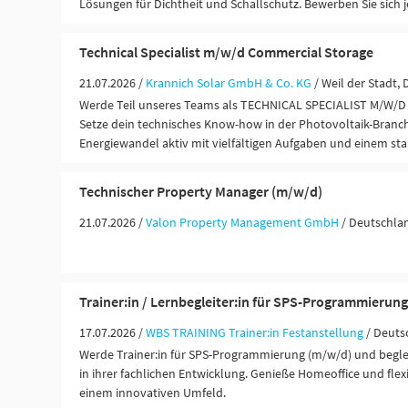
Lösungen für Dichtheit und Schallschutz. Bewerben Sie sich j
Technical Specialist m/w/d Commercial Storage
21.07.2026 /
Krannich Solar GmbH & Co. KG
/ Weil der Stadt,
Werde Teil unseres Teams als TECHNICAL SPECIALIST M/W
Setze dein technisches Know-how in der Photovoltaik-Branch
Energiewandel aktiv mit vielfältigen Aufgaben und einem st
Technischer Property Manager (m/w/d)
21.07.2026 /
Valon Property Management GmbH
/ Deutschla
Trainer:in / Lernbegleiter:in für SPS-Programmierun
17.07.2026 /
WBS TRAINING Trainer:in Festanstellung
/ Deuts
Werde Trainer:in für SPS-Programmierung (m/w/d) und begl
in ihrer fachlichen Entwicklung. Genieße Homeoffice und flexi
einem innovativen Umfeld.