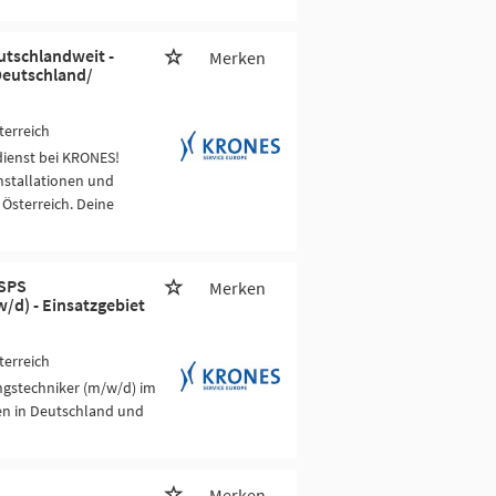
utschlandweit -
Merken
Deutschland/
terreich
ienst bei KRONES!
nstallationen und
sterreich. Deine
 SPS
Merken
/d) - Einsatzgebiet
terreich
ngstechniker (m/w/d) im
gen in Deutschland und
Merken