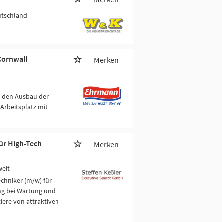
utschland
Cornwall
Merken
v den Ausbau der
Arbeitsplatz mit
ür High-Tech
Merken
weit
chniker (m/w) für
ng bei Wartung und
iere von attraktiven