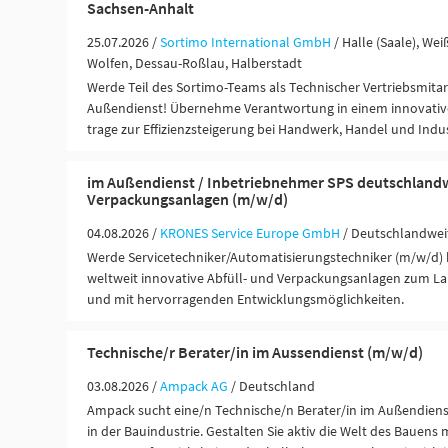
Sachsen-Anhalt
25.07.2026 /
Sortimo International GmbH
/ Halle (Saale), Wei
Wolfen, Dessau-Roßlau, Halberstadt
Werde Teil des Sortimo-Teams als Technischer Vertriebsmitar
Außendienst! Übernehme Verantwortung in einem innovat
trage zur Effizienzsteigerung bei Handwerk, Handel und Indus
im Außendienst / Inbetriebnehmer SPS deutschlandwe
Verpackungsanlagen (m/w/d)
04.08.2026 /
KRONES Service Europe GmbH
/ Deutschlandweit
Werde Servicetechniker/Automatisierungstechniker (m/w/d)
weltweit innovative Abfüll- und Verpackungsanlagen zum La
und mit hervorragenden Entwicklungsmöglichkeiten.
Technische/r Berater/in im Aussendienst (m/w/d)
03.08.2026 /
Ampack AG
/ Deutschland
Ampack sucht eine/n Technische/n Berater/in im Außendien
in der Bauindustrie. Gestalten Sie aktiv die Welt des Bauens